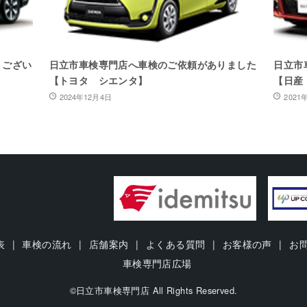
うござい
日立市車検専門店へ車検のご依頼がありました
日立市
【トヨタ シエンタ】
【日産
2024年12月4日
2021
表
車検の流れ
店舗案内
よくある質問
お客様の声
お
車検専門店広場
©日立市車検専門店 All Rights Reserved.