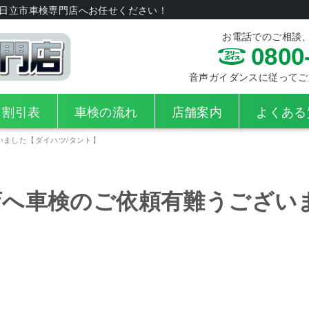
日立市車検専門店へお任せください！
お電話でのご相談
0800
音声ガイダンスに従ってご入力
・割引表
車検の流れ
店舗案内
よくある
いました【ダイハツ/タント】
店へ車検のご依頼有難うござい