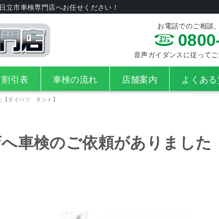
日立市車検専門店へお任せください！
お電話でのご相談
0800
音声ガイダンスに従ってご入力
・割引表
車検の流れ
店舗案内
よくある
た【ダイハツ タント】
店へ車検のご依頼がありました