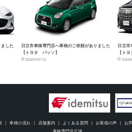
りました
日立市車検専門店へ車検のご依頼がありました
日立市
【トヨタ パッソ】
【トヨ
2022年9月1日
2024
表
車検の流れ
店舗案内
よくある質問
お客様の声
お
車検専門店広場