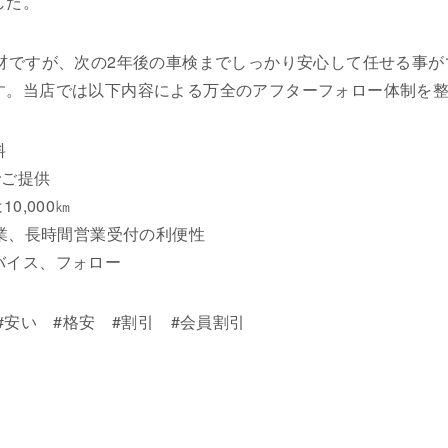
した。
商材ですが、次の2年後の車検までしっかり安心して任せる事
す。当店では以下内容による万全のアフターフォロー体制を
料
でご提供
0,000㎞
営業、長時間営業受付の利便性
バイス、フォロー
#安い #格安 #割引 #会員割引