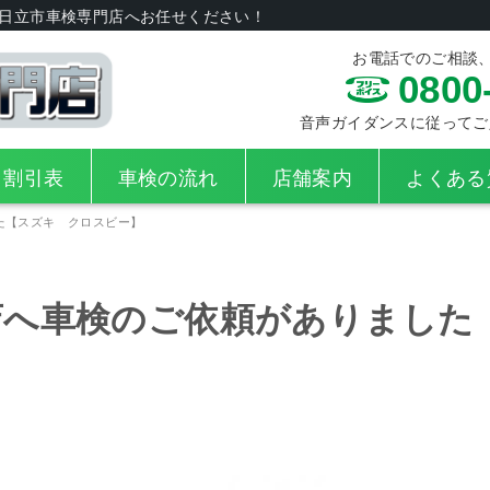
日立市車検専門店へお任せください！
お電話でのご相談
0800
音声ガイダンスに従ってご入力
・割引表
車検の流れ
店舗案内
よくある
た【スズキ クロスビー】
店へ車検のご依頼がありました