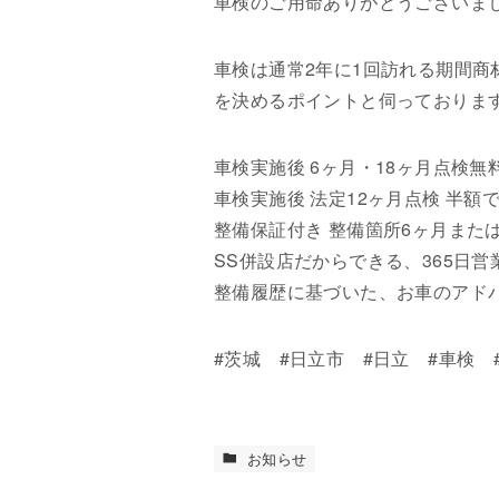
車検のご用命ありがとうございま
車検は通常2年に1回訪れる期間
を決めるポイントと伺っておりま
車検実施後 6ヶ月・18ヶ月点検無
車検実施後 法定12ヶ月点検 半額
整備保証付き 整備箇所6ヶ月または1
SS併設店だからできる、365日
整備履歴に基づいた、お車のアド
#茨城 #日立市 #日立 #車検 
お知らせ