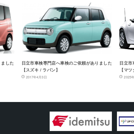
りました
日立市車検専門店へ車検のご依頼がありました
日立市
【スズキ / ラパン】
【マツ
2017年4月3日
2025