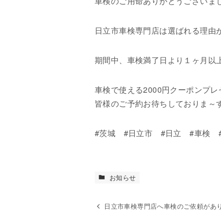
車検のご用命ありがとうございま
日立市車検専門店は選ばれる理由
期間中、車検満了日より１ヶ月以上前
車検で使える2000円クーポンプ
皆様のご予約お待ちしておりま～
#茨城 #日立市 #日立 #車検 
お知らせ
日立市車検専門店へ車検のご依頼があ