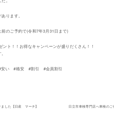
した。
があります。
のご予約で(令和7年3月31日まで)
レゼント！！お得なキャンペーンが盛りだくさん！！
す。
#安い #格安 #割引 #会員割引
りました【日産 マーチ】
日立市車検専門店へ車検のご