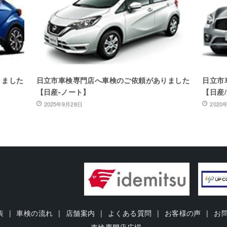
りました
日立市車検専門店へ車検のご依頼がありました
日立市
【日産-ノート】
【日産
2025年9月28日
2020
表
車検の流れ
店舗案内
よくある質問
お客様の声
お