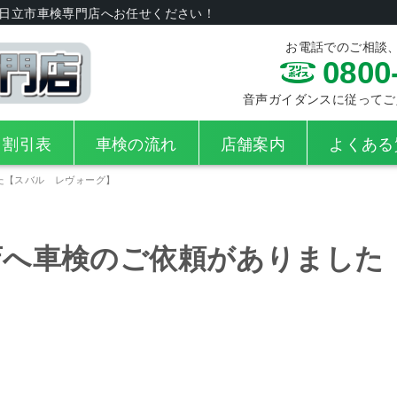
日立市車検専門店へお任せください！
お電話でのご相談
0800
音声ガイダンスに従ってご入力
・割引表
車検の流れ
店舗案内
よくある
た【スバル レヴォーグ】
店へ車検のご依頼がありました