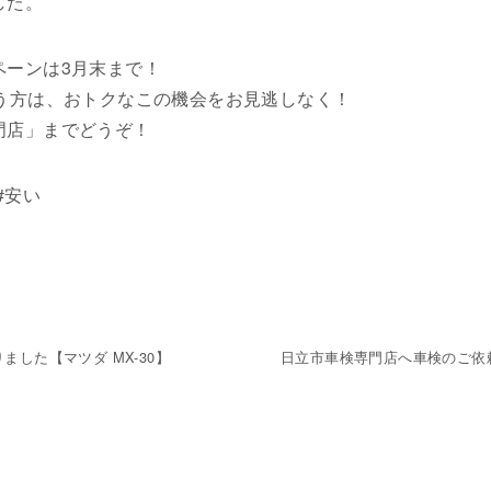
した。
ペーンは3月末まで！
まう方は、おトクなこの機会をお見逃しなく！
門店」までどうぞ！
#安い
した【マツダ MX-30】
日立市車検専門店へ車検のご依