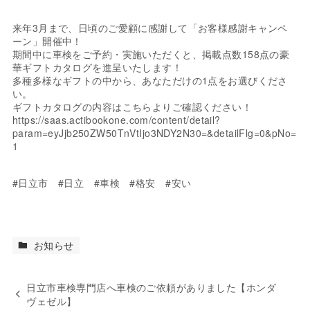
来年3月まで、日頃のご愛顧に感謝して「お客様感謝キャンペ
ーン」開催中！
期間中に車検をご予約・実施いただくと、掲載点数158点の豪
華ギフトカタログを進呈いたします！
多種多様なギフトの中から、あなただけの1点をお選びくださ
い。
ギフトカタログの内容はこちらよりご確認ください！
https://saas.actibookone.com/content/detail?
param=eyJjb250ZW50TnVtIjo3NDY2N30=&detailFlg=0&pNo=
1
#日立市 #日立 #車検 #格安 #安い
お知らせ
日立市車検専門店へ車検のご依頼がありました【ホンダ
ヴェゼル】