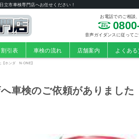
日立市車検専門店へお任せください！
お電話でのご相談
0800
音声ガイダンスに従ってご入力
・割引表
車検の流れ
店舗案内
よくある
【ホンダ N-ONE】
へ車検のご依頼がありました【