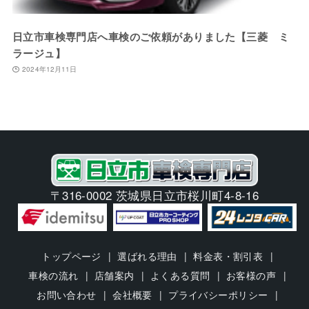
日立市車検専門店へ車検のご依頼がありました【三菱 ミ
ラージュ】
2024年12月11日
〒316-0002 茨城県日立市桜川町4-8-16
トップページ
選ばれる理由
料金表・割引表
車検の流れ
店舗案内
よくある質問
お客様の声
お問い合わせ
会社概要
プライバシーポリシー