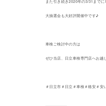
また引き続き
2020
年の
3/31
までに
大抽選会も大好評開催中です♪
車検ご検討中の方は
ぜひ当店、日立車検専門店へお越
＃日立市＃日立＃車検＃格安＃安