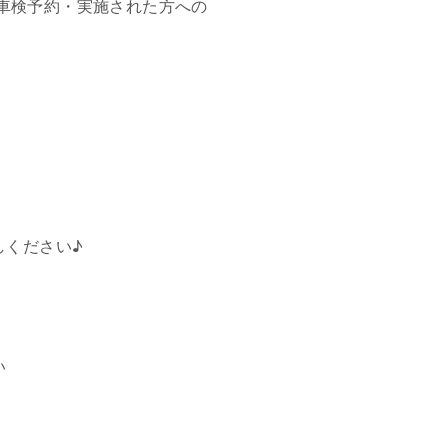
車検予約・実施された方への
しください♪
い