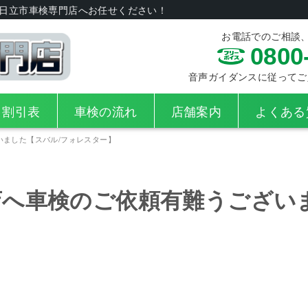
日立市車検専門店へお任せください！
お電話でのご相談
0800
音声ガイダンスに従ってご入力
・割引表
車検の流れ
店舗案内
よくある
いました【スバル/フォレスター】
店へ車検のご依頼有難うござい