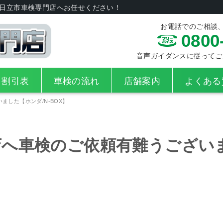
日立市車検専門店へお任せください！
お電話でのご相談
0800
音声ガイダンスに従ってご入力
・割引表
車検の流れ
店舗案内
よくある
した【ホンダ/N-BOX】
店へ車検のご依頼有難うござい